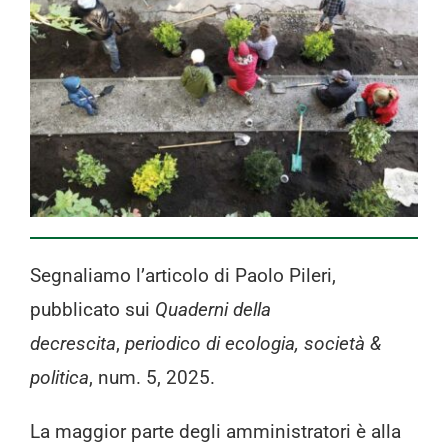
Progetti
I produttori
FAQ
Carrello
Cerca
Segnaliamo l’articolo di Paolo Pileri,
per:
pubblicato sui
Quaderni della
decrescita
,
periodico di ecologia, società &
politica
, num. 5, 2025.
La maggior parte degli amministratori è alla