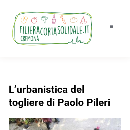
Salta
al
contenuto
Toggle
Navigatio
Tutti i prodotti
Accedi
Registrati
L’urbanistica del
Chi siamo
togliere di Paolo Pileri
Ordini e ritiri
Novità