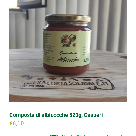
Progetti
I produttori
FAQ
Carrello
Cerca
per:
Composta di albicocche 320g, Gasperi
€
6,10