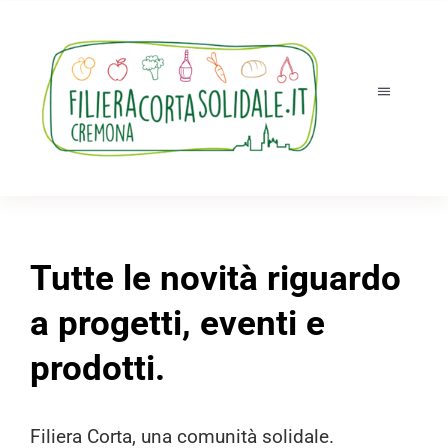
Salta
al
contenuto
Toggle
Navigatio
Tutti i prodotti
Accedi
Registrati
Tutte le novità riguardo
Chi siamo
a progetti, eventi e
prodotti.
Ordini e ritiri
Novità
Filiera Corta, una comunità solidale.