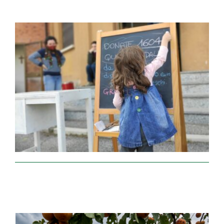
Progetti
I produttori
FAQ
Carrello
Cerca
per: