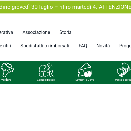
ine giovedì 30 luglio – ritiro martedì 4. ATTENZION
rativa
Associazione
Storia
 ritiri
Soddisfatti o rimborsati
FAQ
Novità
Proge
Verdura
Carne e pesce
Latticini e uova
Pasta e cerea