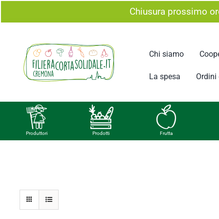
Salta
Chiusura prossimo ord
al
contenuto
Chi siamo
Coope
La spesa
Ordini e
Produttori
Prodotti
Frutta