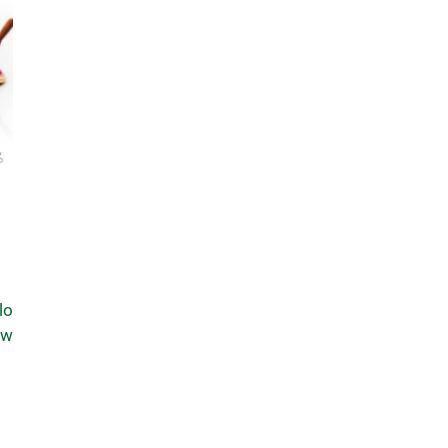
lo
ew