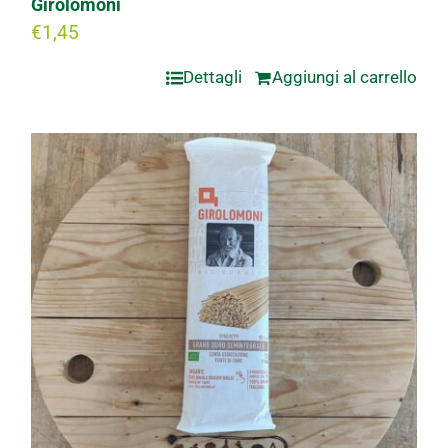
Girolomoni
€
1,45
Dettagli
Aggiungi al carrello