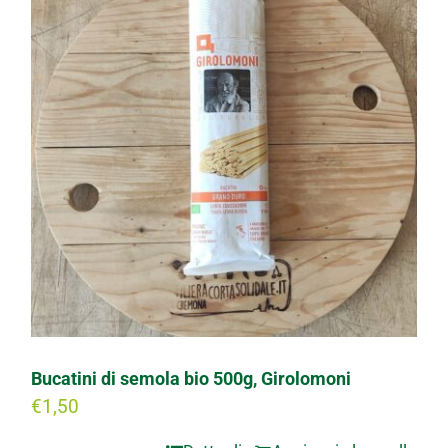
Progetti
I produttori
FAQ
Carrello
Cerca
per:
Bucatini di semola bio 500g, Girolomoni
€
1,50