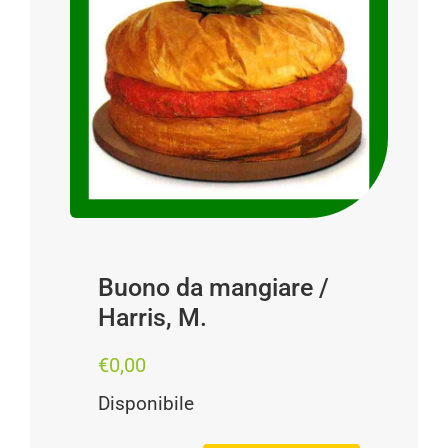
Progetti
I produttori
FAQ
Carrello
Cerca
per:
Buono da mangiare /
Harris, M.
€
0,00
Disponibile