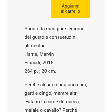
Aggiungi
al carrello
Buono
da
Buono da mangiare: enigmi
mangiare
del gusto e consuetudini
/
alimentari
Harris,
Harris, Marvin
M.
Einaudi, 2015
quantità
264 p. ; 20 cm.
Perché alcuni mangiano cani,
gatti e dingo, mentre altri
evitano la carne di mucca,
maiale o cavallo? Perché