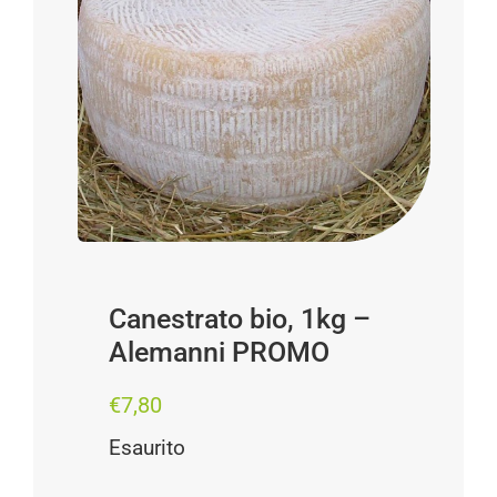
Progetti
I produttori
FAQ
Carrello
Cerca
per:
Canestrato bio, 1kg –
Alemanni PROMO
€
7,80
Esaurito