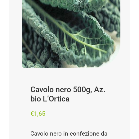
Progetti
I produttori
FAQ
Carrello
Cerca
per:
Cavolo nero 500g, Az.
bio L’Ortica
€
1,65
Cavolo nero in confezione da