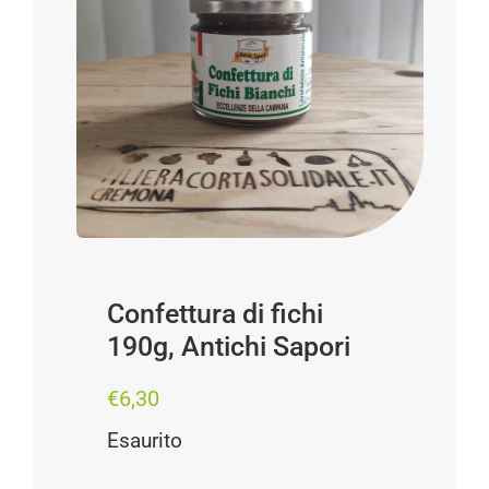
Progetti
I produttori
FAQ
Carrello
Cerca
per:
Confettura di fichi
190g, Antichi Sapori
€
6,30
Esaurito