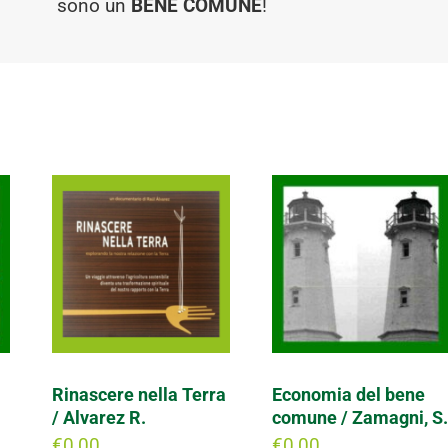
sono un
BENE COMUNE
!
Rinascere nella Terra
Economia del bene
/ Alvarez R.
comune / Zamagni, S
€
0,00
€
0,00