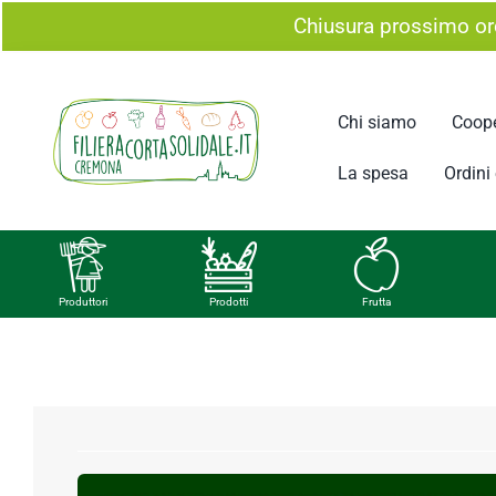
Salta
Chiusura prossimo ord
al
contenuto
Chi siamo
Coope
La spesa
Ordini e
Produttori
Prodotti
Frutta