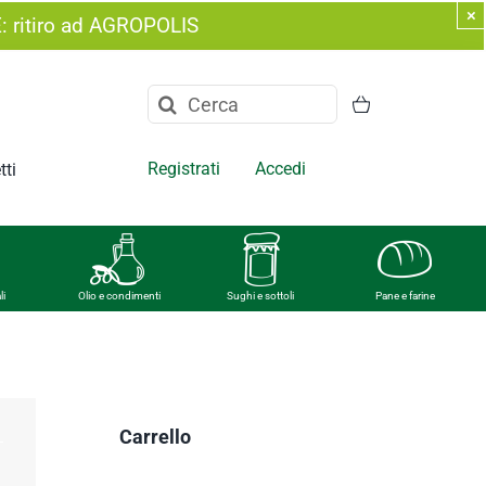
×
E: ritiro ad AGROPOLIS
Cerca
per:
Registrati
Accedi
tti
li
Olio e condimenti
Sughi e sottoli
Pane e farine
Carrello