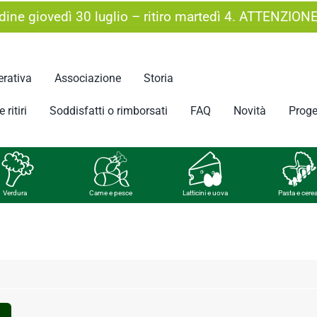
ine giovedì 30 luglio – ritiro martedì 4. ATTENZION
rativa
Associazione
Storia
 ritiri
Soddisfatti o rimborsati
FAQ
Novità
Proge
Verdura
Carne e pesce
Latticini e uova
Pasta e cerea