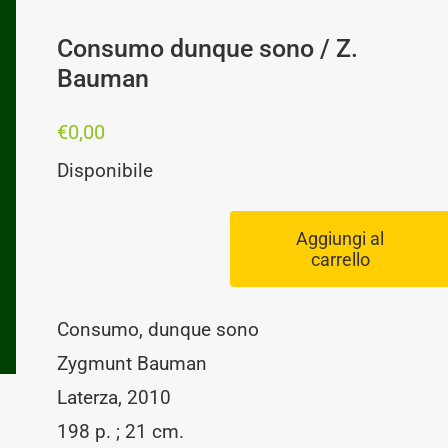
Consumo dunque sono / Z.
Bauman
€
0,00
Disponibile
Aggiungi al
carrello
Consumo
dunque
Consumo, dunque sono
sono
Zygmunt Bauman
/
Laterza, 2010
Z.
198 p. ; 21 cm.
Bauman