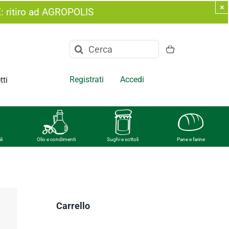
×
E: ritiro ad AGROPOLIS
Cerca
per:
Registrati
Accedi
tti
li
Olio e condimenti
Sughi e sottoli
Pane e farine
Carrello