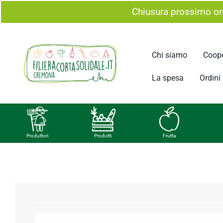
Salta
Chiusura prossimo ord
al
contenuto
Chi siamo
Coope
La spesa
Ordini e
Produttori
Prodotti
Frutta