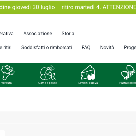
ine giovedì 30 luglio – ritiro martedì 4. ATTENZION
rativa
Associazione
Storia
 ritiri
Soddisfatti o rimborsati
FAQ
Novità
Proge
Verdura
Carne e pesce
Latticini e uova
Pasta e cerea