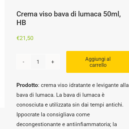
Crema viso bava di lumaca 50ml,
HB
€
21,50
Aggiungi al
carrello
Crema
viso
Prodotto
: crema viso idratante e levigante alla
bava
bava di lumaca. La bava di lumaca è
di
conosciuta e utilizzata sin dai tempi antichi.
lumaca
Ippocrate la consigliava come
50ml,
decongestionante e antiinfiammatoria; la
HB