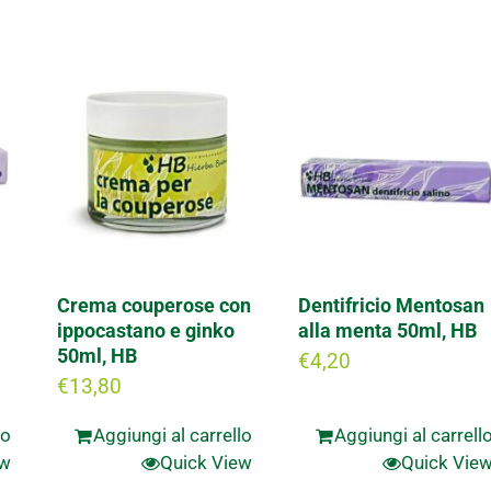
Crema couperose con
Dentifricio Mentosan
ippocastano e ginko
alla menta 50ml, HB
50ml, HB
€
4,20
€
13,80
lo
Aggiungi al carrello
Aggiungi al carrell
ew
Quick View
Quick Vie