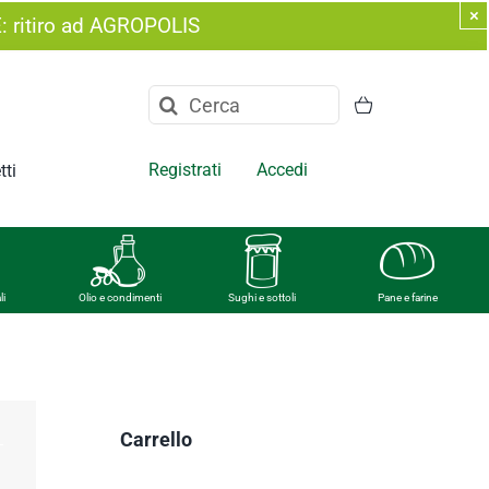
×
E: ritiro ad AGROPOLIS
Cerca
per:
Registrati
Accedi
tti
li
Olio e condimenti
Sughi e sottoli
Pane e farine
Carrello