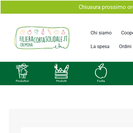
Salta
Chiusura prossimo ord
al
contenuto
Chi siamo
Coope
La spesa
Ordini e
Produttori
Prodotti
Frutta