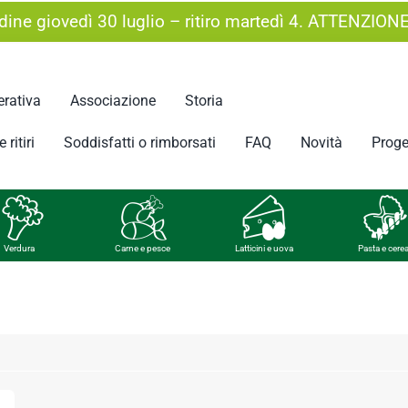
ine giovedì 30 luglio – ritiro martedì 4. ATTENZION
rativa
Associazione
Storia
 ritiri
Soddisfatti o rimborsati
FAQ
Novità
Proge
Verdura
Carne e pesce
Latticini e uova
Pasta e cerea