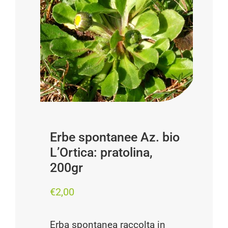
Progetti
I produttori
FAQ
Carrello
Cerca
Erbe spontanee Az. bio
per:
L’Ortica: pratolina,
200gr
€
2,00
Erba spontanea raccolta in