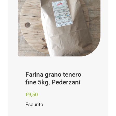
Progetti
I produttori
FAQ
Carrello
Cerca
per:
Farina grano tenero
fine 5kg, Pederzani
€
9,50
Esaurito