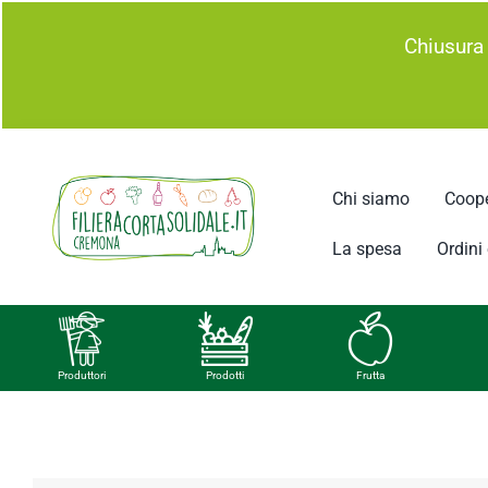
Salta
Chiusura
al
contenuto
Chi siamo
Coope
La spesa
Ordini e
Produttori
Prodotti
Frutta