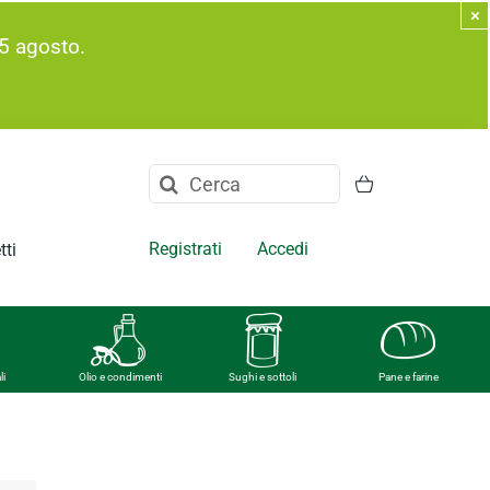
×
5 agosto.
Cerca
per:
Registrati
Accedi
tti
li
Olio e condimenti
Sughi e sottoli
Pane e farine