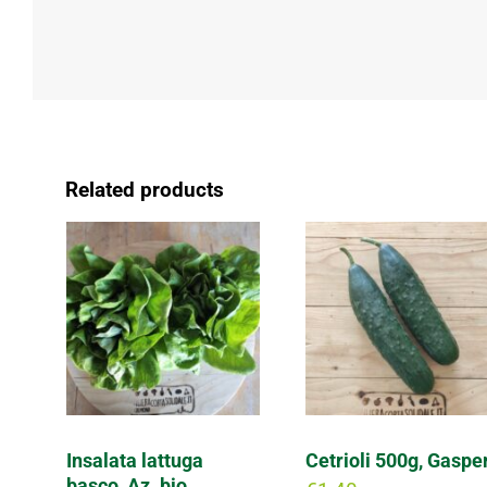
Related products
Insalata lattuga
Cetrioli 500g, Gasper
basco, Az. bio