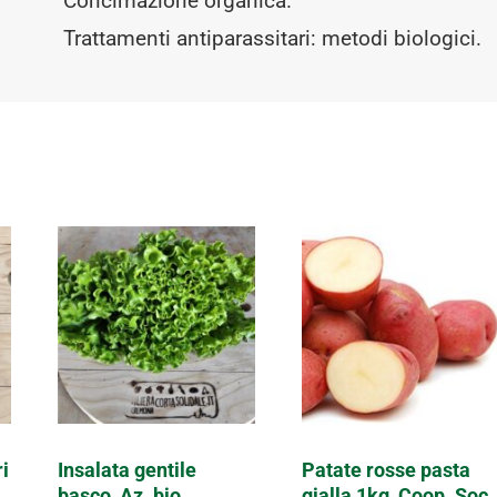
Concimazione organica.
Trattamenti antiparassitari: metodi biologici.
i
Insalata gentile
Patate rosse pasta
basco, Az. bio
gialla 1kg, Coop. Soc.