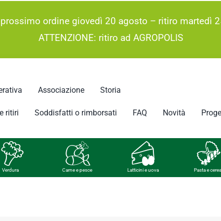
 prossimo ordine giovedì 20 agosto – ritiro martedì 2
ATTENZIONE: ritiro ad AGROPOLIS
rativa
Associazione
Storia
 ritiri
Soddisfatti o rimborsati
FAQ
Novità
Proge
Verdura
Carne e pesce
Latticini e uova
Pasta e cerea