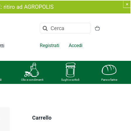
×
E: ritiro ad AGROPOLIS
Cerca
per:
Registrati
Accedi
tti
li
Olio e condimenti
Sughi e sottoli
Pane e farine
Carrello