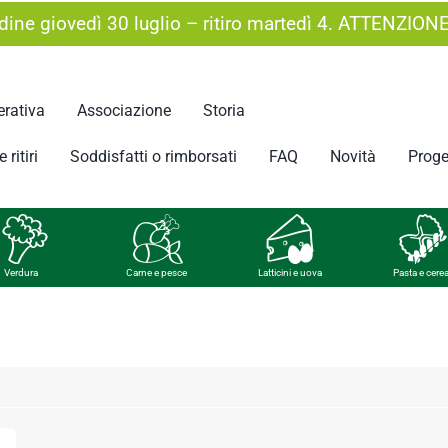
ine giovedì 30 luglio – ritiro martedì 4. ATTENZION
rativa
Associazione
Storia
 ritiri
Soddisfatti o rimborsati
FAQ
Novità
Proge
Verdura
Carne e pesce
Latticini e uova
Pasta e cerea