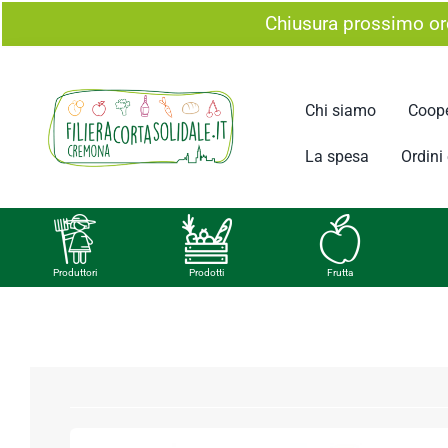
Salta
Chiusura prossimo ord
al
contenuto
Chi siamo
Coope
La spesa
Ordini e
Produttori
Prodotti
Frutta