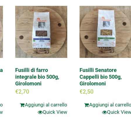
la
Fusilli di farro
Fusilli Senatore
integrale bio 500g,
Cappelli bio 500g,
Girolomoni
Girolomoni
€
2,70
€
2,50
lo
Aggiungi al carrello
Aggiungi al carrell
ew
Quick View
Quick Vie