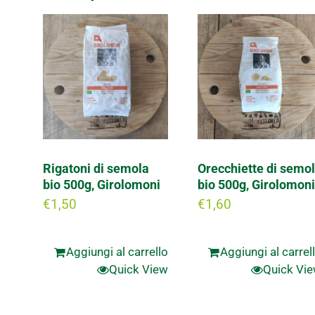
Rigatoni di semola
Orecchiette di semo
bio 500g, Girolomoni
bio 500g, Girolomoni
€
1,50
€
1,60
Aggiungi al carrello
Aggiungi al carrel
Quick View
Quick Vi