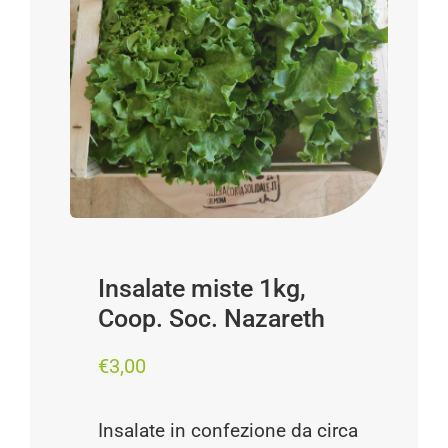
Progetti
I produttori
FAQ
Carrello
Cerca
per:
Insalate miste 1kg,
Coop. Soc. Nazareth
€
3,00
Insalate in confezione da circa