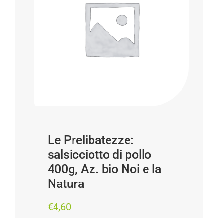
Progetti
I produttori
FAQ
Carrello
Cerca
per:
Le Prelibatezze:
salsicciotto di pollo
400g, Az. bio Noi e la
Natura
€
4,60