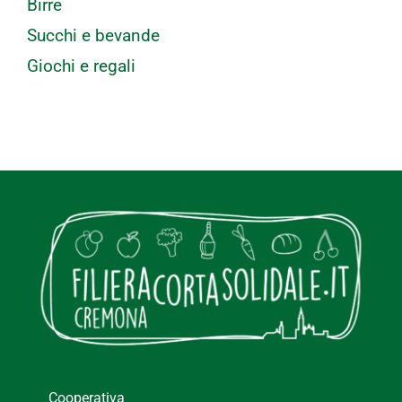
Birre
Succhi e bevande
Giochi e regali
Cooperativa