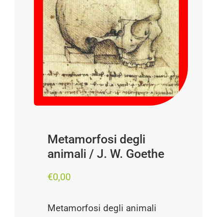
Progetti
I produttori
FAQ
Carrello
Cerca
per:
Metamorfosi degli
animali / J. W. Goethe
€
0,00
Metamorfosi degli animali