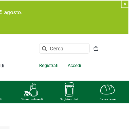
×
5 agosto.
Cerca
per:
Registrati
Accedi
tti
li
Olio e condimenti
Sughi e sottoli
Pane e farine