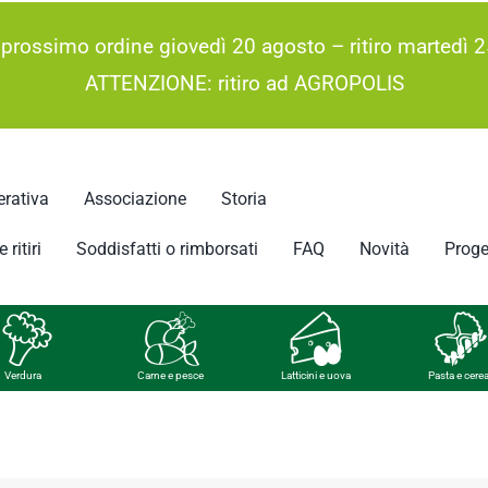
 prossimo ordine giovedì 20 agosto – ritiro martedì 2
ATTENZIONE: ritiro ad AGROPOLIS
rativa
Associazione
Storia
 ritiri
Soddisfatti o rimborsati
FAQ
Novità
Proge
Verdura
Carne e pesce
Latticini e uova
Pasta e cerea