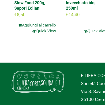
Slow Food 200g,
Invecchiato bio,
Sapori Eoliani
250ml
€
8,50
€
14,40
Aggiungi al carrello
Quick View
Quick Vi
FILIERA CO
Società Coo
Via S. Savin
26100 Cre