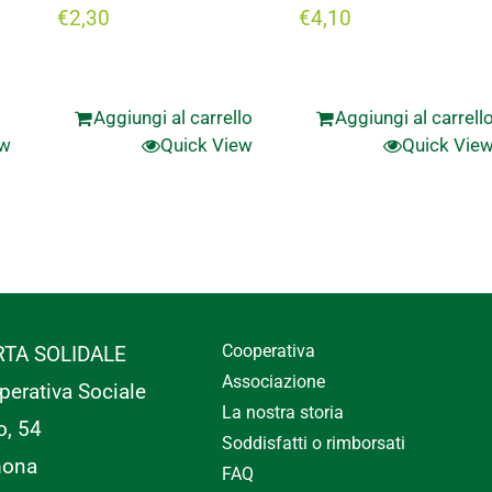
€
2,30
€
4,10
Aggiungi al carrello
Aggiungi al carrell
ew
Quick View
Quick Vie
Cooperativa
RTA SOLIDALE
Associazione
perativa Sociale
La nostra storia
o, 54
Soddisfatti o rimborsati
mona
FAQ