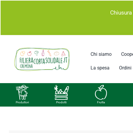
Salta
Chiusura
al
contenuto
Chi siamo
Coope
La spesa
Ordini e
Produttori
Prodotti
Frutta