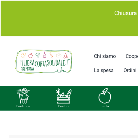
Salta
Chiusura
al
contenuto
Chi siamo
Coope
La spesa
Ordini e
Produttori
Prodotti
Frutta