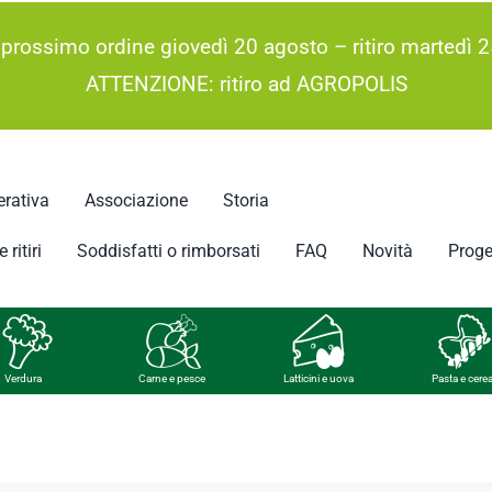
 prossimo ordine giovedì 20 agosto – ritiro martedì 2
ATTENZIONE: ritiro ad AGROPOLIS
rativa
Associazione
Storia
 ritiri
Soddisfatti o rimborsati
FAQ
Novità
Proge
Verdura
Carne e pesce
Latticini e uova
Pasta e cerea