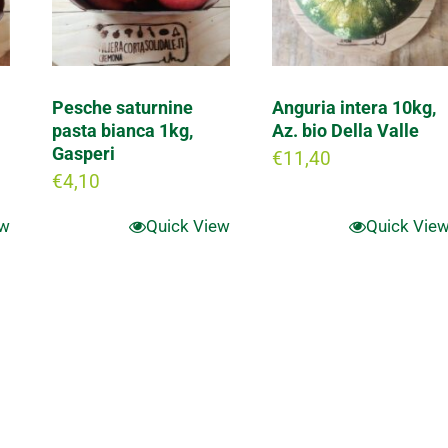
Pesche saturnine
Anguria intera 10kg,
pasta bianca 1kg,
Az. bio Della Valle
Gasperi
€
11,40
€
4,10
ew
Quick View
Quick Vie