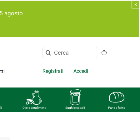
×
5 agosto.
Cerca
per:
Registrati
Accedi
tti
li
Olio e condimenti
Sughi e sottoli
Pane e farine