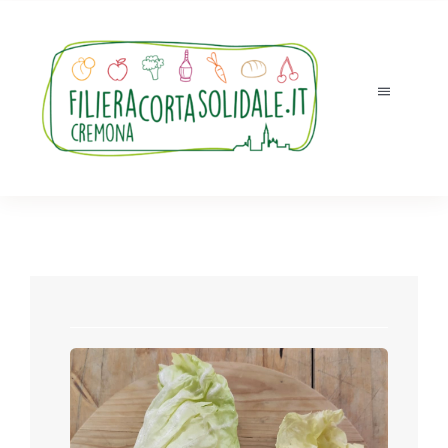
Salta
al
contenuto
Toggle
Navigatio
Tutti i prodotti
Accedi
Registrati
Chi siamo
Ordini e ritiri
Novità