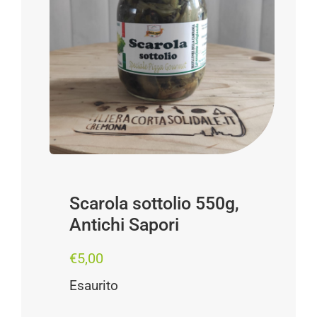
Progetti
I produttori
FAQ
Carrello
Cerca
per:
Scarola sottolio 550g,
Antichi Sapori
€
5,00
Esaurito