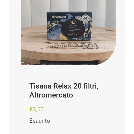
Progetti
I produttori
FAQ
Carrello
Cerca
per:
Tisana Relax 20 filtri,
Altromercato
€
3,50
Esaurito