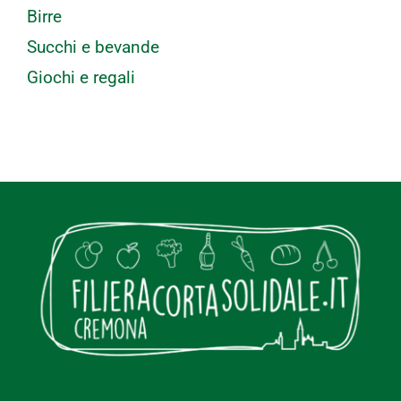
Birre
Succhi e bevande
Giochi e regali