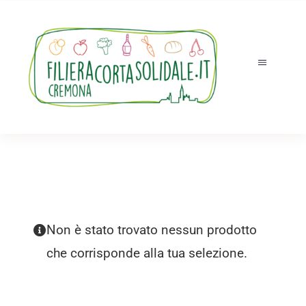
Salta
al
contenuto
Toggle
Navigatio
Tutti i prodotti
Accedi
Registrati
Chi siamo
Non è stato trovato nessun prodotto
Ordini e ritiri
che corrisponde alla tua selezione.
Novità