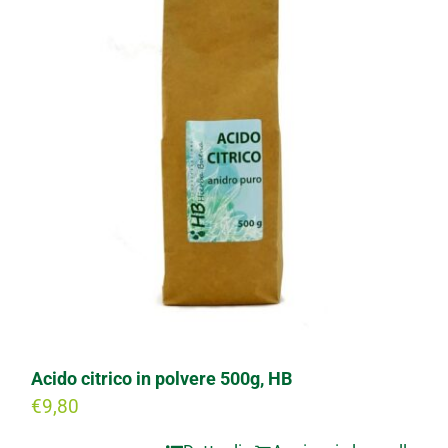
Progetti
I produttori
FAQ
Carrello
Cerca
per:
Acido citrico in polvere 500g, HB
€
9,80