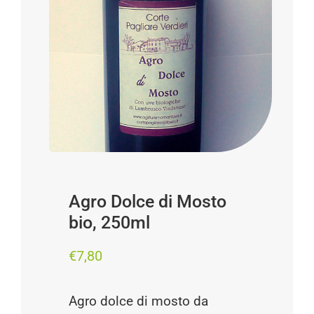
Progetti
I produttori
FAQ
Carrello
Cerca
per:
Agro Dolce di Mosto
bio, 250ml
€
7,80
Agro dolce di mosto da