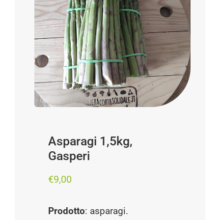
Progetti
I produttori
FAQ
Carrello
Cerca
per:
Asparagi 1,5kg,
Gasperi
€
9,00
Prodotto
: asparagi.