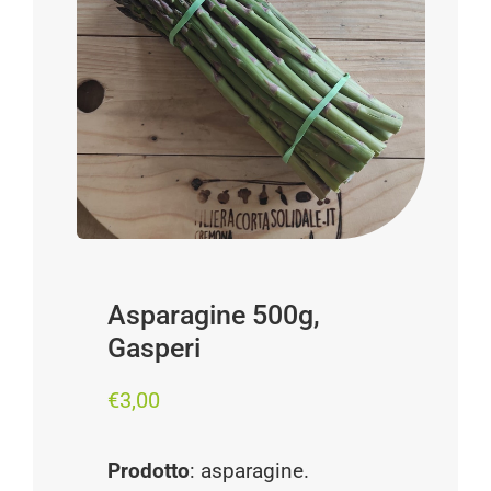
Progetti
I produttori
FAQ
Carrello
Cerca
per:
Asparagine 500g,
Gasperi
€
3,00
Prodotto
: asparagine.