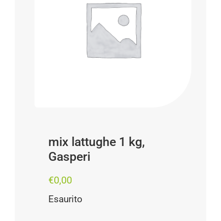
Progetti
I produttori
FAQ
Carrello
Cerca
per:
mix lattughe 1 kg,
Gasperi
€
0,00
Esaurito