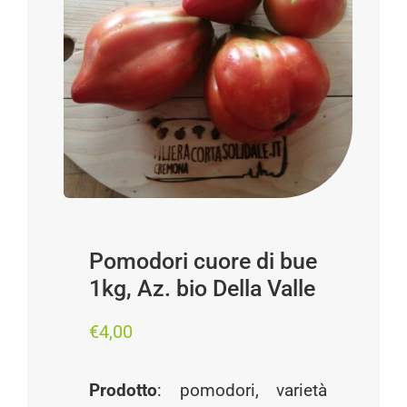
Progetti
I produttori
FAQ
Carrello
Cerca
per:
Pomodori cuore di bue
1kg, Az. bio Della Valle
€
4,00
Prodotto
: pomodori, varietà