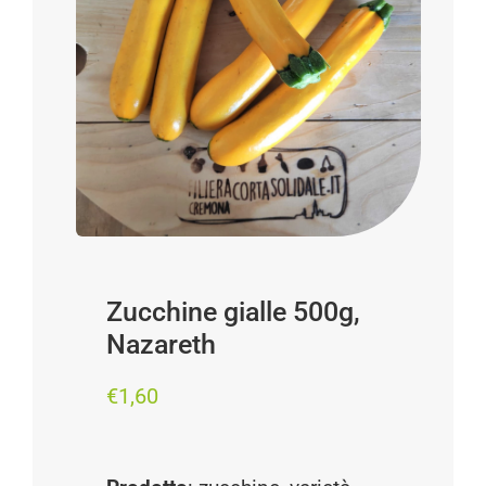
Progetti
I produttori
FAQ
Carrello
Cerca
per:
Zucchine gialle 500g,
Nazareth
€
1,60