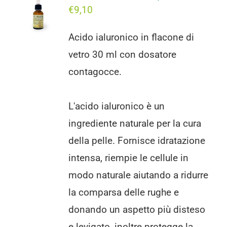
€
9,10
Progetti
Acido ialuronico in flacone di
I produttori
vetro 30 ml con dosatore
FAQ
contagocce.
Carrello
L'acido ialuronico è un
ingrediente naturale per la cura
Cerca
per:
della pelle. Fornisce idratazione
intensa, riempie le cellule in
modo naturale aiutando a ridurre
la comparsa delle rughe e
donando un aspetto più disteso
e levigato, inoltre protegge la