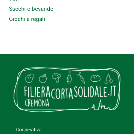
Succhi e bevande
Giochi e regali
Cooperativa