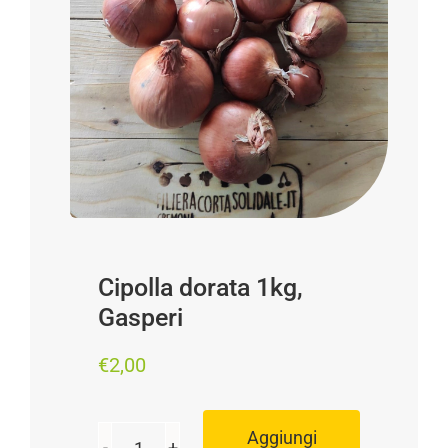
Progetti
I produttori
FAQ
Carrello
Cerca
per:
Cipolla dorata 1kg,
Gasperi
€
2,00
Aggiungi