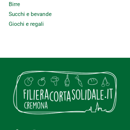
Birre
Succhi e bevande
Giochi e regali