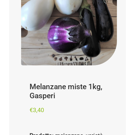
Progetti
I produttori
FAQ
Carrello
Cerca
per:
Melanzane miste 1kg,
Gasperi
€
3,40