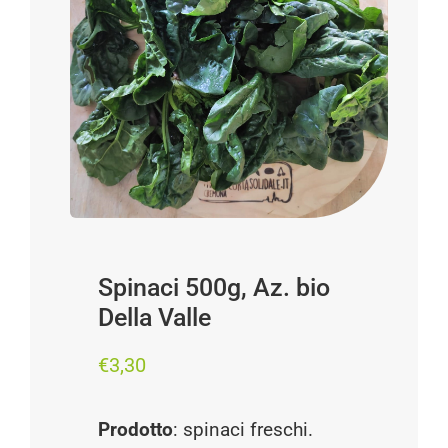
Progetti
I produttori
FAQ
Carrello
Cerca
per:
Spinaci 500g, Az. bio
Della Valle
€
3,30
Prodotto
: spinaci freschi.