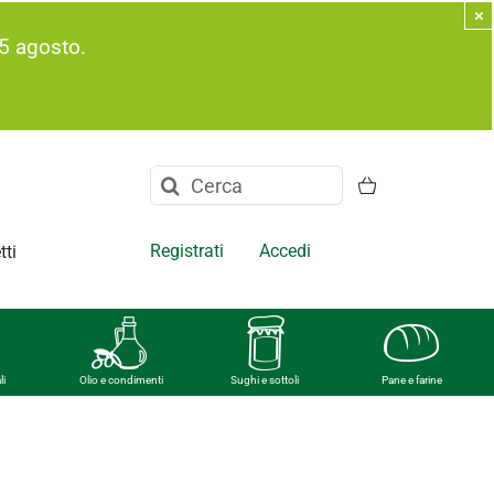
×
5 agosto.
Cerca
per:
Registrati
Accedi
tti
li
Olio e condimenti
Sughi e sottoli
Pane e farine