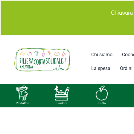
Salta
Chiusura
al
contenuto
Chi siamo
Coope
La spesa
Ordini e
Produttori
Prodotti
Frutta