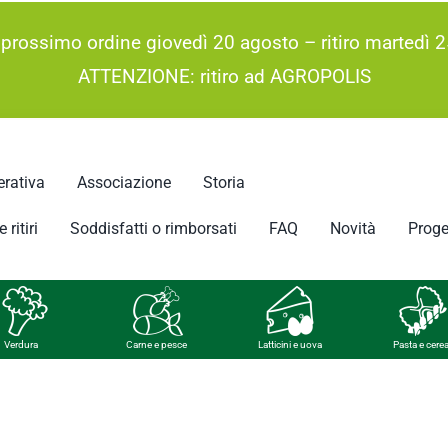
 prossimo ordine giovedì 20 agosto – ritiro martedì 2
ATTENZIONE: ritiro ad AGROPOLIS
rativa
Associazione
Storia
 ritiri
Soddisfatti o rimborsati
FAQ
Novità
Proge
Verdura
Carne e pesce
Latticini e uova
Pasta e cerea